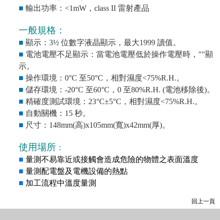
■
輸出功率：
<1mW
，
class II
雷射產品
一般規格：
■
顯示：
3½
位數字液晶顯示，最大
1999
讀值。
■
電池電壓不足顯示：當電池電壓低於操作電壓時，
""
顯
示。
■
操作環境：
0°C
至
50°C
，相對濕度
<75%R.H.
。
■
儲存環境：
-20°C
至
60°C
，
0
至
80%R.H. (
電池移除後
)
。
■
精確度測試環境：
23°C±5°C
，相對濕度
<75%R.H.
。
■
自動關機：
15
秒。
■
尺寸：
148mm(
高
)x105mm(
寬
)x42mm(
厚
)
。
使用場所
：
■
量測不易靠近或接觸會造成危險的物體之表面溫度
■
量測配電盤及電機設備的熱點
■
加工流程中溫度量測
回上一頁