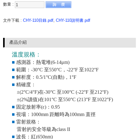
數量 :
文件下載 :
CHY-110目錄.pdf
,
CHY-110說明書.pdf
產品介紹
溫度規格：
■
感測器：熱電堆
(6-14μm)
■
範圍：
-30°C
至
550°C
，
-22°F
至
1022°F
■
解析度：
0.5/1°C(
自動
)
，
1°F
■
精確度：
±(2°C/4°F)
在
-30°C
至
100°C (-22°F
至
212°F)
±(2%
讀值
)
在
101°C
至
550°C (213°F
至
1022°F)
■
固定放射率
(
ε
)
：
0.95
■
視場：
1000mm
距離時為
100mm
直徑
■
雷射規格：
雷射的安全等級為
class II
■
波長：紅
(650nm)