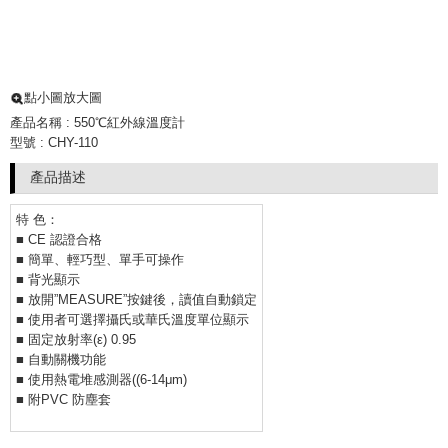
點小圖放大圖
產品名稱 : 550℃紅外線溫度計
型號 : CHY-110
產品描述
特 色：
■ CE 認證合格
■ 簡單、輕巧型、單手可操作
■ 背光顯示
■ 放開”MEASURE”按鍵後，讀值自動鎖定
■ 使用者可選擇攝氏或華氏溫度單位顯示
■ 固定放射率(ε) 0.95
■ 自動關機功能
■ 使用熱電堆感測器((6-14μm)
■ 附PVC 防塵套