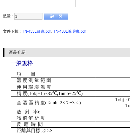
數量 :
文件下載 :
TN-433L目錄.pdf
,
TN-433L說明書.pdf
產品介紹
一般規格
項
目
溫 度 測 量 範 圍
使 用 環 境 溫 度
精 度
(Tobj=15
~
35
℃
,Tamb=25
℃
)
Tobj=0
全 溫 區 精 度
(
Tamb=23
℃±
3
℃
)
Tob
放
射
率
ε
讀 值 解 析 度
反
應
時
間
距離與目標比
D:S