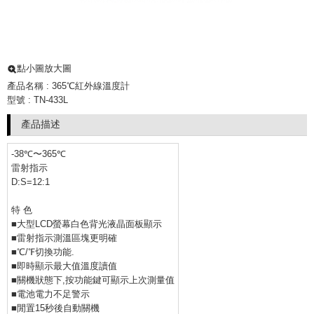
點小圖放大圖
產品名稱 : 365℃紅外線溫度計
型號 : TN-433L
產品描述
-38℃〜365℃
雷射指示
D:S=12:1
特 色
■大型LCD螢幕白色背光液晶面板顯示
■雷射指示測溫區塊更明確
■℃/℉切換功能.
■即時顯示最大值溫度讀值
■關機狀態下,按功能鍵可顯示上次測量值
■電池電力不足警示
■閒置15秒後自動關機