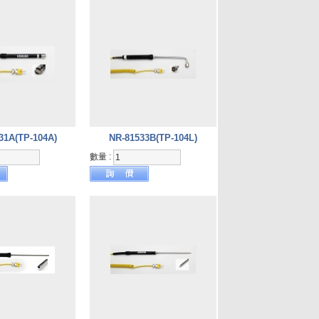
31A(TP-104A)
NR-81533B(TP-104L)
數量 :