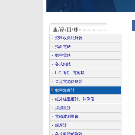
資料收集紀錄器
指針電錶
數字電錶
各式鉤錶
L C R錶、電容錶
直流電源供應器
數字溫度計
紅外線溫度計、熱像儀
溫濕度計
電磁波測量儀
膜厚計
各式氣體偵測器