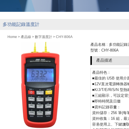
多功能記錄溫度計
Home
>
產品線
>
數字溫度計
> CHY-806A
產品名稱 : 多功能記
型號 : CHY-806A
產品描述
產品特色：
■最佳的 USB 使用介
■12V直流電源轉換器
■K/J/T/E/R/S/N
■三組顯示，可設定背
■即時時間及日曆
■資料記錄容量：
資料儲存：256 筆(每
資料收集：16 組，最大
容易使用上、下鍵讀