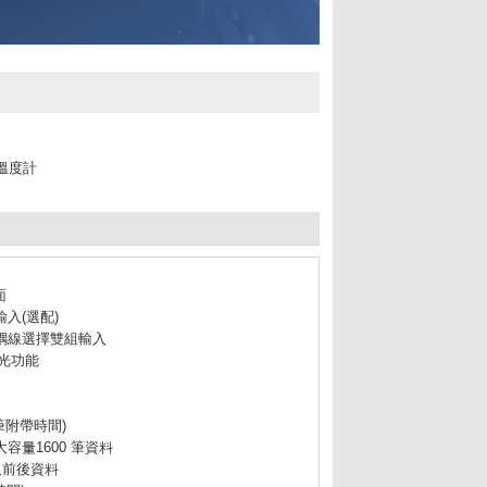
錄溫度計
面
輸入(選配)
 型熱耦線選擇雙組輸入
光功能
筆附帶時間)
容量1600 筆資料
取前後資料