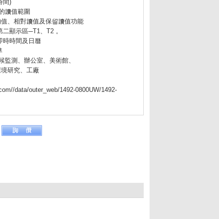
間)
鳴的讀值範圍
均值、相對讀值及保留讀值功能
第二顯示區─T1、T2 。
、即時時間及日曆
準
候監測、辦公室、美術館、
環境研究、工廠
.com//data/outer_web/1492-0800UW/1492-