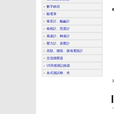
數字錶頭
驗電筆
噪音計、酸鹼計
檢相計、照度計
風速計、轉速計
壓力計、差壓計
高阻、微阻、接地電阻計
交流穩壓器
USB感測記錄器
各式測試棒、夾