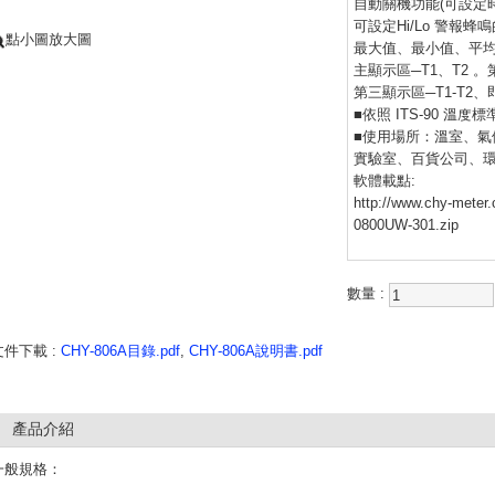
自動關機功能(可設定時
可設定Hi/Lo 警報蜂
點小圖放大圖
最大值、最小值、平
主顯示區─T1、T2 。
第三顯示區─T1-T2
■依照 ITS-90 溫度標
■使用場所：溫室、氣
實驗室、百貨公司、
軟體載點:
http://www.chy-meter
0800UW-301.zip
數量 :
文件下載 :
CHY-806A目錄.pdf
,
CHY-806A說明書.pdf
產品介紹
一般規格：