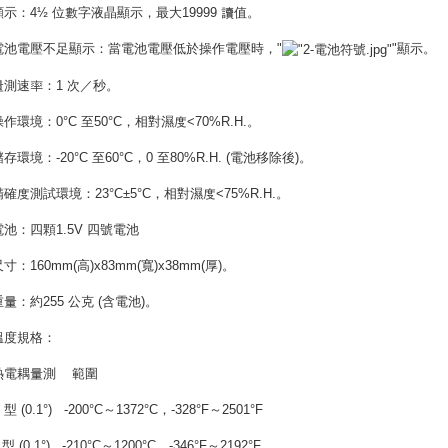
顯示：
4½
位數字液晶顯示，最大
19999
讀值。
電池電壓不足顯示：當電池電壓低於操作電壓時，
"
"
顯示。
量測速率：
1
次／秒。
操作環境：
0°C
至
50°C
，相對濕度
<70%R.H.
。
儲存環境：
-20°C
至
60°C
，
0
至
80%R.H. (
電池移除後
)
。
精確度測試環境：
23°C±5°C
，相對濕度
<75%R.H.
。
電池：四顆
1.5V
四號電池
尺寸：
160mm(
高
)x83mm(
寬
)x38mm(
厚
)
。
重量：約
255
公克
(
含電池
)
。
溫度規格：
熱電耦量測
範圍
K
型
(0.1°)
-200°C
～
1372°C
，
-328°F
～
2501°F
J
型
(0.1°)
-210°C
～
1200°C
，
-346°F
～
2192°F