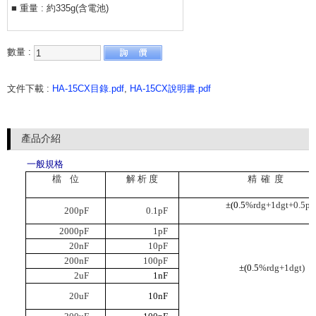
■ 重量 : 約335g(含電池)
數量 :
文件下載 :
HA-15CX目錄.pdf
,
HA-15CX說明書.pdf
產品介紹
一般規格
檔
位
解 析 度
精
確
度
±(0.5
%rdg+1dgt+0.5pF
200pF
0.1pF
2000pF
1pF
20nF
10pF
200nF
100pF
±(0.5
%rdg+1dgt)
2uF
1nF
20uF
10nF