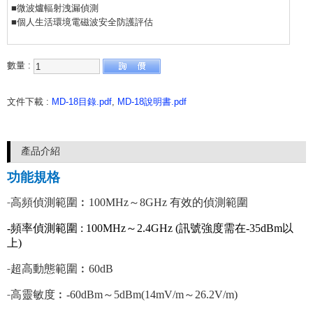
■微波爐輻射洩漏偵測
■個人生活環境電磁波安全防護評估
數量 :
文件下載 :
MD-18目錄.pdf
,
MD-18說明書.pdf
產品介紹
功能規格
-高頻偵測範圍︰
～
有效的偵測範圍
100MHz
8GHz
頻率
訊號
需在
以
-
偵測範圍
:
100MHz
～
2.4GHz
(
強度
-35dBm
上
)
-超高動態範圍︰
60dB
-高靈敏度︰
～
～
-60dBm
5dBm(14
mV/m
26.2V/m
)