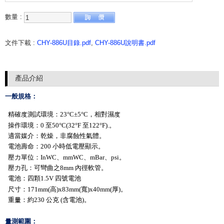
數量 :
文件下載 :
CHY-886U目錄.pdf
,
CHY-886U說明書.pdf
產品介紹
一般規格：
精確度測試環境：23°C±5°C，相對濕度
操作環境：0 至50°C(32°F 至122°F).。
適當媒介：乾燥，非腐蝕性氣體。
電池壽命：200 小時低電壓顯示。
壓力單位：InWC、mmWC、mBar、psi。
壓力孔：可彎曲之8mm 內徑軟管。
電池：四顆1.5V 四號電池
尺寸：171mm(高)x83mm(寬)x40mm(厚)。
重量：約230 公克 (含電池)。
量測範圍：