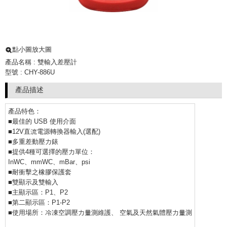
點小圖放大圖
產品名稱 : 雙輸入差壓計
型號 : CHY-886U
產品描述
產品特色：
■最佳的 USB 使用介面
■12V直流電源轉換器輸入(選配)
■多重差動壓力錶
■提供4種可選擇的壓力單位：
InWC、mmWC、mBar、psi
■耐衝擊之橡膠保護套
■雙顯示及雙輸入
■主顯示區：P1、P2
■第二顯示區：P1-P2
■使用場所：冷凍空調壓力量測維護、 空氣及天然氣體壓力量測