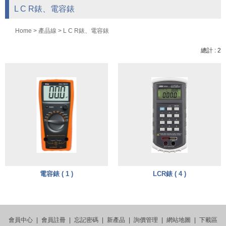
L C R錶、電容錶
Home
>
產品線
>
L C R錶、電容錶
總計 : 2
電容錶 ( 1 )
LCR錶 ( 4 )
會員中心
|
會員註冊
|
忘記密碼
|
新產品
|
詢價管理
|
網站地圖
|
下載區