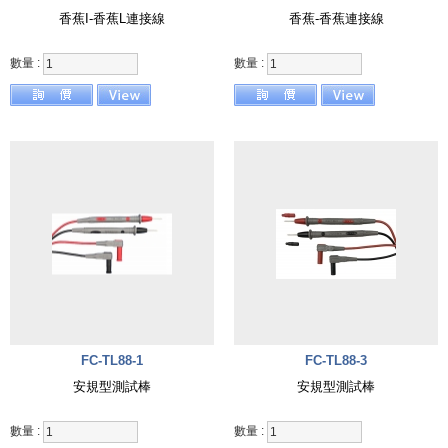
香蕉I-香蕉L連接線
香蕉-香蕉連接線
數量 :
數量 :
FC-TL88-1
FC-TL88-3
安規型測試棒
安規型測試棒
數量 :
數量 :