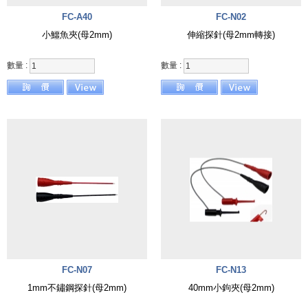
FC-A40
FC-N02
小鱷魚夾(母2mm)
伸縮探針(母2mm轉接)
數量 :
數量 :
FC-N07
FC-N13
1mm不鏽鋼探針(母2mm)
40mm小鉤夾(母2mm)