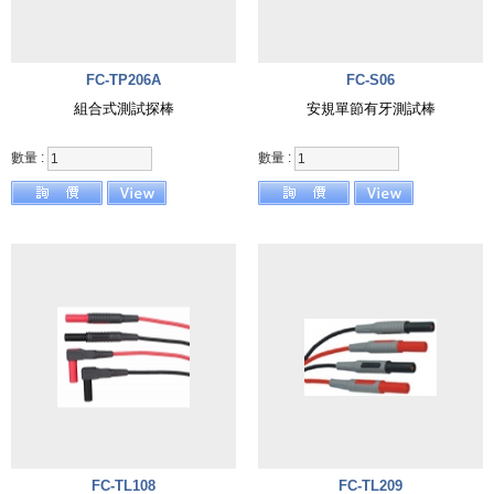
FC-TP206A
FC-S06
組合式測試探棒
安規單節有牙測試棒
數量 :
數量 :
FC-TL108
FC-TL209