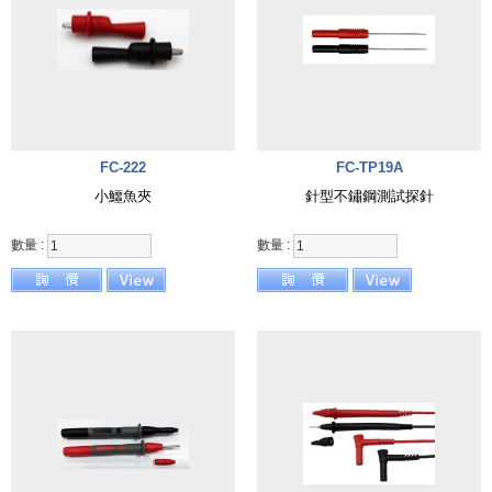
FC-222
FC-TP19A
小鱷魚夾
針型不鏽鋼測試探針
數量 :
數量 :