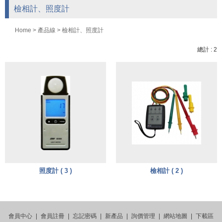
檢相計、照度計
Home
>
產品線
>
檢相計、照度計
總計 : 2
照度計 ( 3 )
檢相計 ( 2 )
會員中心
|
會員註冊
|
忘記密碼
|
新產品
|
詢價管理
|
網站地圖
|
下載區