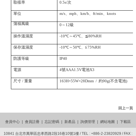
取樣率
0.5s/
次
單位
m/s
、
mph
、
km/h
、
ft/min
、
knots
蒲福風級
0
～
12
級
操作溫濕度
-10℃
～
45℃
、
≦
8
0%RH
保存溫濕度
-10℃
～
50℃
、≦
75%RH
防護等級
IP40
電源
4
號
AAA1.5V
電池
X3
尺寸
/
重量
163H×55W×28Dmm /
約
90g(
不含電池
)
回上一頁
會員中心
|
會員註冊
|
忘記密碼
|
新產品
|
詢價管理
|
網站地圖
|
下載區
10841 台北市萬華區忠孝西路2段16巷10號1樓 / TEL :
+886-2-23820929
/ FAX :