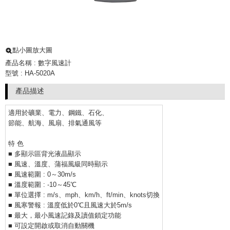
點小圖放大圖
產品名稱 : 數字風速計
型號 : HA-5020A
產品描述
適用於礦業、電力、鋼鐵、石化、
節能、航海、風扇、排氣通風等
特 色
■ 多顯示區背光液晶顯示
■ 風速、溫度、蒲福風級同時顯示
■ 風速範圍 : 0～30m/s
■ 溫度範圍 : -10～45℃
■ 單位選擇 : m/s、mph、km/h、ft/min、knots切換
■ 風寒警報 : 溫度低於0℃且風速大於5m/s
■ 最大，最小風速記錄及讀值鎖定功能
■ 可設定開啟或取消自動關機