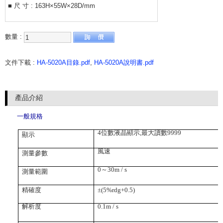
■ 尺 寸 : 163H×55W×28D/mm
數量 :
文件下載 :
HA-5020A目錄.pdf
,
HA-5020A說明書.pdf
產品介紹
一般規格
4
位數液晶顯示
,
最大讀數
9999
顯示
風速
測量參數
0
～
30m / s
測量範圍
精確度
±
(5%rdg+0.5)
解析度
0.1m / s