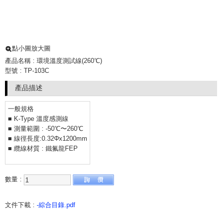
點小圖放大圖
產品名稱 : 環境溫度測試線(260℃)
型號 : TP-103C
產品描述
一般規格
■ K-Type 溫度感測線
■ 測量範圍 : -50℃〜260℃
■ 線徑長度:0.32Φx1200mm
■ 纜線材質 : 鐵氟龍FEP
數量 :
文件下載 :
-綜合目錄.pdf